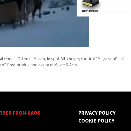
al cinema Orfeo di Milano, lo spot Alto Adige/Sudtirol “Migrazioni” si è
ero”. Post produzione a cura di Movie & Arts.
RDER FROM KAOS
PRIVACY POLICY
COOKIE POLICY